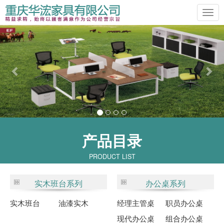
Previous
Ne
产品目录
PRODUCT LIST
实木班台系列
办公桌系列
实木班台
油漆实木
经理主管桌
职员办公桌
现代办公桌
组合办公桌